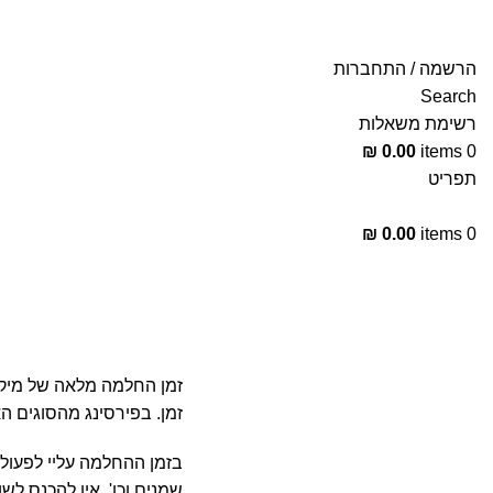
הרשמה / התחברות
Search
רשימת משאלות
₪
0.00
items
0
תפריט
₪
0.00
items
0
טופס הסכמה למיקרודרמל וסרפס
זמן. בפירסינג מהסוגים ה
בזמן ההחלמה עליי לפעול 
שמנים וכו'. אין להכנס ל