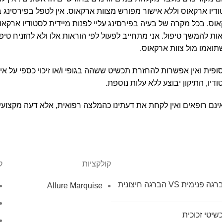
יו ארקאוס וללא אישור מפורש מצוות ארקאוס. אין לטפל בפירסינג ב
וס. בכל מקרה של בעיה בפירסינג עליי לפנות מיידית לסטודיו ארקאוס
ת להמשך טיפול. אני מתחייב לפעול לפי הוראות אלו ולא להזניח טיפול
תואמו מול צוות ארקאוס.
סופית ואין אפשרות להחזרת תכשיט ששהה בגופי ו/או זיכוי כספי על אי
יו, התיקון יבוצע ללא עלות נוספת.
 אינם רופאים ואין לקחת את דעתינו כהמלצה רפואית, אלא דעה מקצועי
קולקציות
ק
ה פנימית VS הברגה חיצונית
Allure Marquise
שיטי זכוכית