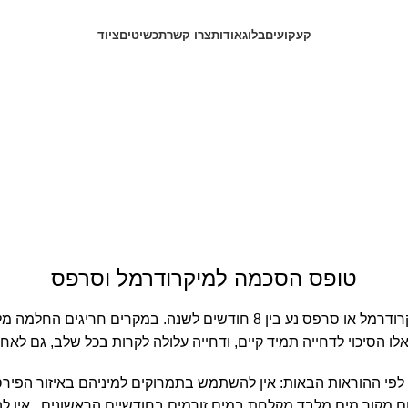
קעקועים
בלוג
אודות
צרו קשר
תכשיטים
ציוד
טופס הסכמה למיקרודרמל וסרפס
זמן החלמה מלאה של מיקרודרמל או סרפס נע בין 8 חודשים לשנה. במקרים ח
אלו הסיכוי לדחייה תמיד קיים, ודחייה עלולה לקרות בכל שלב, גם ל
לפי ההוראות הבאות: אין להשתמש בתמרוקים למיניהם באיזור הפירסינ
שום מקור מים מלבד מקלחת במים זורמים בחודשיים הראשונים . אין לה