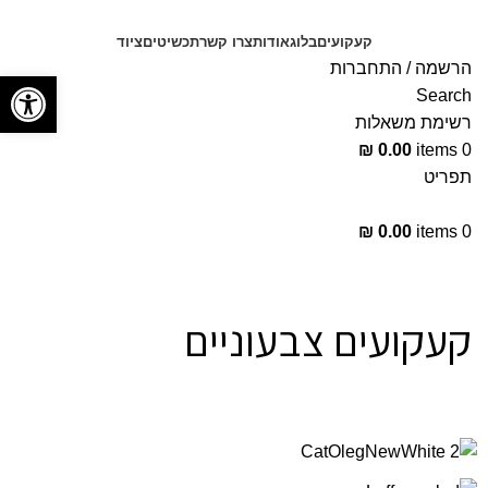
קעקועים
בלוג
אודות
צרו קשר
תכשיטים
ציוד
הרשמה / התחברות
פתח סרגל
Search
רשימת משאלות
₪
0.00
items
0
תפריט
₪
0.00
items
0
Portfolio
קעקועים צבעוניים