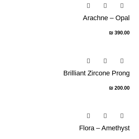
Arachne – Opal
₪
390.00
Brilliant Zircone Prong
₪
200.00
Flora – Amethyst