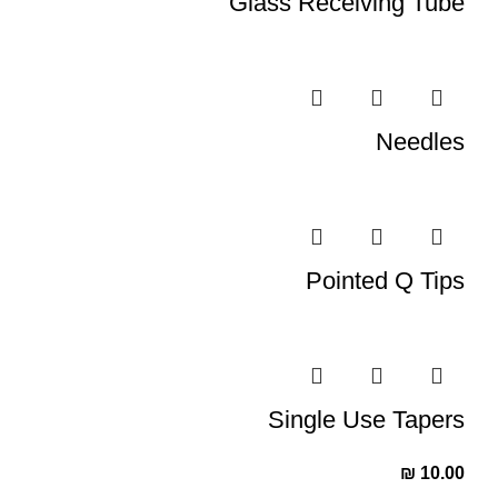
Glass Receiving Tube
Needles
Pointed Q Tips
Single Use Tapers
₪
10.00