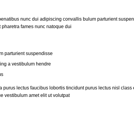
atibus nunc dui adipiscing convallis bulum parturient suspendis
t pharetra fames nunc natoque dui.
m parturient suspendisse.
ing a vestibulum hendre.
s.
 purus lectus faucibus lobortis tincidunt purus lectus nisl cla
 vestibulum amet elit ut volutpat.