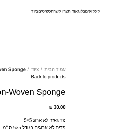
קעקועים
בלוג
אודות
צרו קשר
תכשיטים
ציוד
עמוד הבית
ציוד
ven Sponge
Back to products
on-Woven Sponge
₪
30.00
פד גאזה לא ארוג 5×5
פדים לא-א